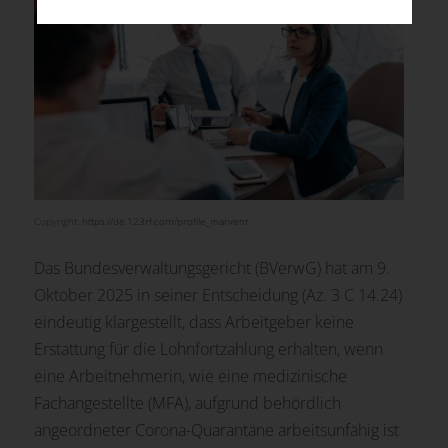
Copyright:
https://de.123rf.com/profile_marvent
Das Bundesverwaltungsgericht (BVerwG) hat am 9.
Oktober 2025 in seiner Entscheidung (Az. 3 C 14.24)
eindeutig klargestellt, dass Arbeitgeber keine
Erstattung für die Lohnfortzahlung erhalten, wenn
eine Arbeitnehmerin, wie eine medizinische
Fachangestellte (MFA), aufgrund behördlich
angeordneter Corona-Quarantäne arbeitsunfähig ist