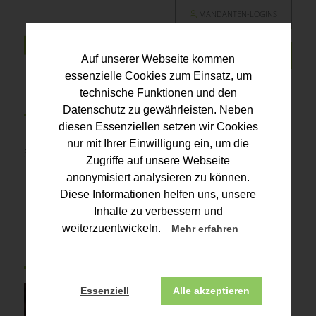
MANDANTEN-LOGINS
Auf unserer Webseite kommen
essenzielle Cookies zum Einsatz, um
technische Funktionen und den
Datenschutz zu gewährleisten. Neben
diesen Essenziellen setzen wir Cookies
nur mit Ihrer Einwilligung ein, um die
30.08.2025 | Für Heilberufe
Zugriffe auf unsere Webseite
anonymisiert analysieren zu können.
Keine Erstattung der
Diese Informationen helfen uns, unsere
Lohnfortzahlung für eine
Inhalte zu verbessern und
weiterzuentwickeln.
Mehr erfahren
MFA
Essenziell
Alle akzeptieren