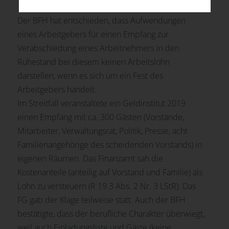
Der BFH hat entschieden, dass Aufwendungen
eines Arbeitgebers für einen Empfang zur
Verabschiedung eines Arbeitnehmers in den
Ruhestand bei diesem keinen Arbeitslohn
darstellen, wenn es sich um ein Fest des
Arbeitgebers handelt.
Im Streitfall veranstaltete ein Geldinstitut 2019
einen Empfang mit ca. 300 Gästen (Vorstände,
Mitarbeiter, Verwaltungsrat, Politik, Presse, acht
Familienangehörige des scheidenden Vorstands) in
eigenen Räumen. Das Finanzamt sah die
Kostenanteile (anteilig auf Vorstand und Familie) als
Lohn zu versteuern (R 19.3 Abs. 2 Nr. 3 LStR). Das
FG gab der Klage teilweise statt. Auch der BFH
bestätigte, dass der berufliche Charakter überwiegt,
weil auch Einladungsliste und Gäste (keine