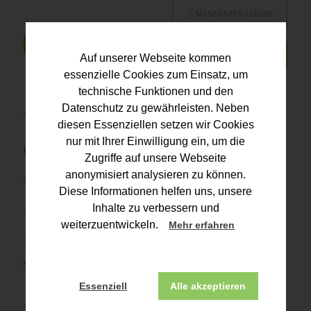
MANDANTEN-LOGINS
Auf unserer Webseite kommen
essenzielle Cookies zum Einsatz, um
technische Funktionen und den
Datenschutz zu gewährleisten. Neben
diesen Essenziellen setzen wir Cookies
nur mit Ihrer Einwilligung ein, um die
09.04.2026 | Für Unternehmer
Zugriffe auf unsere Webseite
anonymisiert analysieren zu können.
Verabschiedungsfeier
Diese Informationen helfen uns, unsere
des Arbeitgebers führt
Inhalte zu verbessern und
weiterzuentwickeln.
Mehr erfahren
nicht zu Arbeitslohn
Essenziell
Alle akzeptieren
Copyright:
https://de.123rf.com/lizenzfreie-bilder/