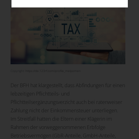
Copyright:
https://de.123rf.com/profile_melpomen
Der BFH hat klargestellt, dass Abfindungen für einen
lebzeitigen Pflichtteils- und
Pflichtteilsergänzungsverzicht auch bei ratenweiser
Zahlung nicht der Einkommensteuer unterliegen.
Im Streitfall hatten die Eltern einer Klägerin im
Rahmen der vorweggenommenen Erbfolge
Betriebsvermögen (GbR-Anteile, GmbH-Anteile,