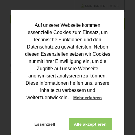
MANDANTEN-LOGINS
Auf unserer Webseite kommen
essenzielle Cookies zum Einsatz, um
technische Funktionen und den
Datenschutz zu gewährleisten. Neben
diesen Essenziellen setzen wir Cookies
nur mit Ihrer Einwilligung ein, um die
08.04.2026 | Einkommensteuer und persönliche
Zugriffe auf unsere Webseite
Vorsorge
anonymisiert analysieren zu können.
Diese Informationen helfen uns, unsere
Ratenweise Erfüllung
Inhalte zu verbessern und
einer Abfindung für einen
weiterzuentwickeln.
Mehr erfahren
lebzeitigen
Pflichtteilsverzicht
Essenziell
Alle akzeptieren